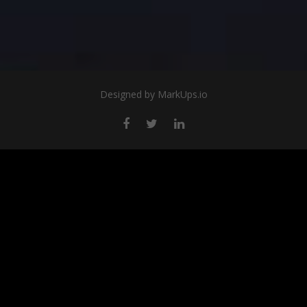
Designed by
MarkUps.io